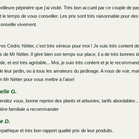
eilleure pépinière que j'ai visité. Très bon accueil par ce couple de p
t le temps de vous conseiller. Les prix sont très raisonnable pour des
conseille vivement.
res Cédric Nétier, c'est très sérieux pour moi ! Je suis très content d
s de Mr Nétier. Il gère bien son temps sur place, il a de très bonnes id
ide, et est très agréable... Moi, je suis très content et je le recomman
 leur jardin, ou à tous les amateurs du jardinage. A vous de voir, mais
n Mr Nétier pour vous mettre à l'aise!
lle G.
rendez vous, bonne reprise des plants et arbustes, tarifs abordables ,
ière familiale a recommander
e D.
athique et très bon rapport qualité prix de leur produits.