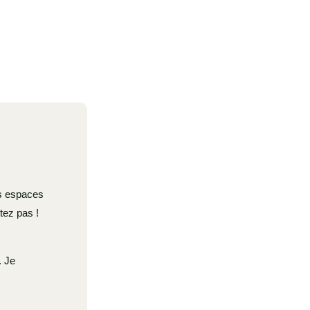
os espaces
tez pas !
. Je