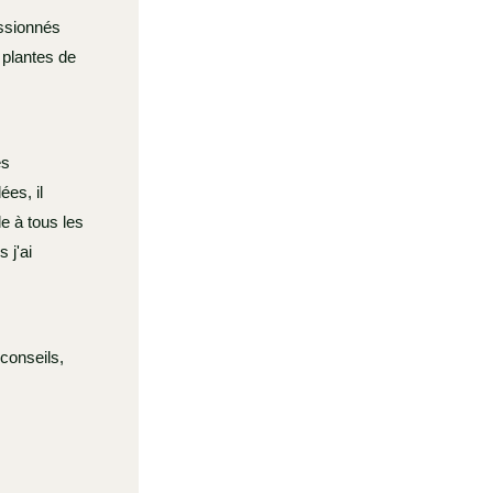
assionnés
 plantes de
es
ées, il
de à tous les
 j'ai
 conseils,