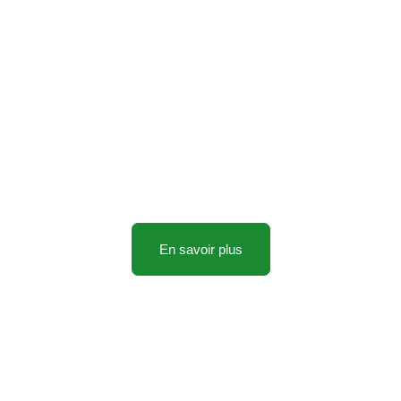
Coup d’œil sur
s plants, arbres et arbus
En savoir plus